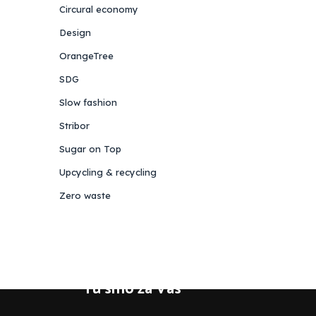
Circural economy
Design
OrangeTree
SDG
Slow fashion
Stribor
Sugar on Top
Upcycling & recycling
Zero waste
Tu smo za Vas