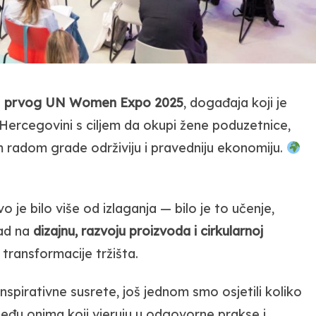
o
prvog UN Women Expo 2025
, događaja koji je
 Hercegovini s ciljem da okupi žene poduzetnice,
im radom grade održiviju i pravedniju ekonomiju.
o je bilo više od izlaganja — bilo je to učenje,
rad na
dizajnu, razvoju proizvoda i cirkularnoj
transformacije tržišta.
spirativne susrete, još jednom smo osjetili koliko
a među onima koji vjeruju u odgovorne prakse i