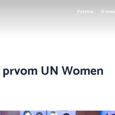
Početna
O nam
na prvom UN Women