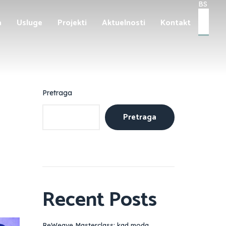
BS
BS
a
Usluge
Projekti
Aktuelnosti
Kontakt
EN
DE
Pretraga
Pretraga
Recent Posts
ReWeave Masterclass: kad moda