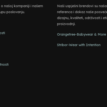
e o našoj kompaniji i našem
Naši uspješni brendovi su naša
tupu poslovanju.
referenca i dokaz naše posveć
dizajnu, kvaliteti, održivosti i et
proizvodnji.
osti
Orangetree-Babywear & More
e
Stribor-Wear with Intention
tnosti