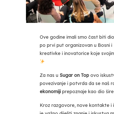
Ove godine imali smo čast biti di
po prvi put organizovan u Bosni i
kreativke i inovatorice koje svoj
Za nas u
Sugar on Top
ovo iskustv
povezivanje i potvrda da se naš 
ekonomiji
prepoznaje kao dio šire 
Kroz razgovore, nove kontakte i in
je važno dijeliti znanje i iskustv