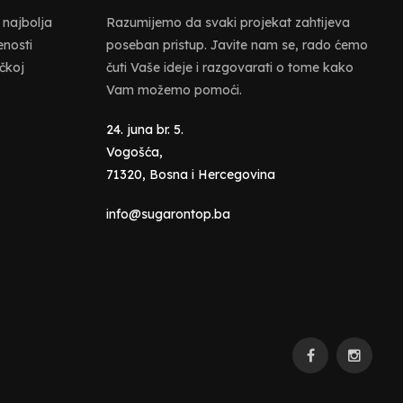
 najbolja
Razumijemo da svaki projekat zahtijeva
enosti
poseban pristup. Javite nam se, rado ćemo
ičkoj
čuti Vaše ideje i razgovarati o tome kako
Vam možemo pomoći.
24. juna br. 5.
Vogošća,
71320, Bosna i Hercegovina
info@sugarontop.ba