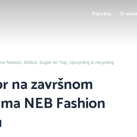
Početna
O nam
ow fashion
,
Stribor
,
Sugar on Top
,
Upcycling & recycling
or na završnom
ama NEB Fashion
u