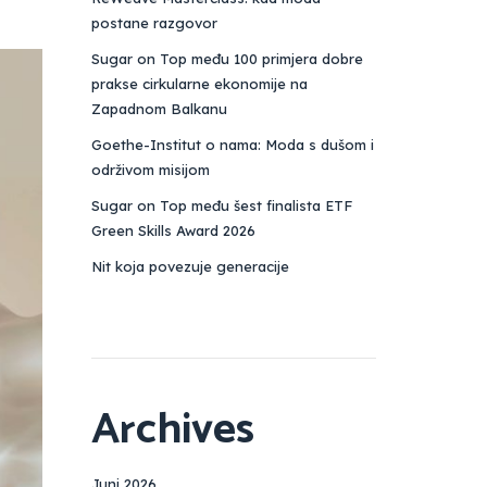
postane razgovor
Sugar on Top među 100 primjera dobre
prakse cirkularne ekonomije na
Zapadnom Balkanu
Goethe-Institut o nama: Moda s dušom i
održivom misijom
Sugar on Top među šest finalista ETF
Green Skills Award 2026
Nit koja povezuje generacije
Archives
Juni 2026