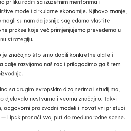
 priliku raditi sa izuzetnim mentorima i
održive mode i cirkularne ekonomije. Njihovo znanje,
omogli su nam da jasnije sagledamo vlastite
evne prakse koje već primjenjujemo prevedemo u
rnu strategiju.
je značajno što smo dobili konkretne alate i
dalje razvijamo naš rad i prilagodimo ga širem
izvodnje.
dno sa drugim evropskim dizajnerima i studijima,
eno djelovalo nestvarno i veoma značajno. Takvi
, odgovorni proizvodni modeli i inovativni pristupi
 — i ipak pronaći svoj put do međunarodne scene.