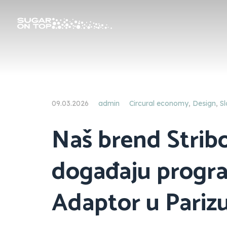
09.03.2026
admin
Circural economy
,
Design
,
Sl
Naš brend Strib
događaju progr
Adaptor u Pariz