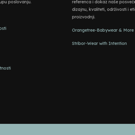
tupu poslovanju.
referenca i dokaz naše posveć
dizajnu, kvaliteti, održivosti i et
proizvodnji.
osti
Orangetree-Babywear & More
e
Stribor-Wear with Intention
tnosti