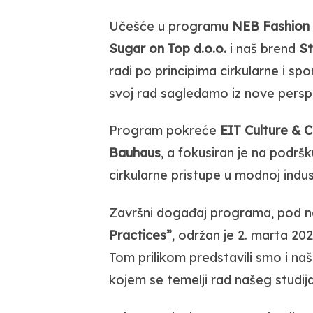
Učešće u programu
NEB Fashion
Sugar on Top d.o.o.
i naš brend
St
radi po principima cirkularne i sp
svoj rad sagledamo iz nove persp
Program pokreće
EIT Culture & C
Bauhaus
, a fokusiran je na podršk
cirkularne pristupe u modnoj indust
Završni događaj programa, pod 
Practices”
, održan je 2. marta 20
Tom prilikom predstavili smo i naš
kojem se temelji rad našeg studija