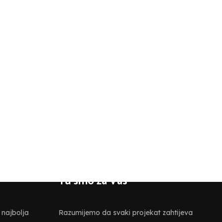
Tu smo za Vas
 najbolja
Razumijemo da svaki projekat zahtijeva