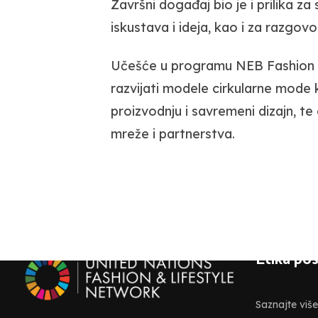
Završni događaj bio je i prilika 
iskustava i ideja, kao i za razgo
Učešće u programu NEB Fashion A
razvijati modele cirkularne mode 
proizvodnju i savremeni dizajn, te
mreže i partnerstva.
Etika po
Saznajte viš