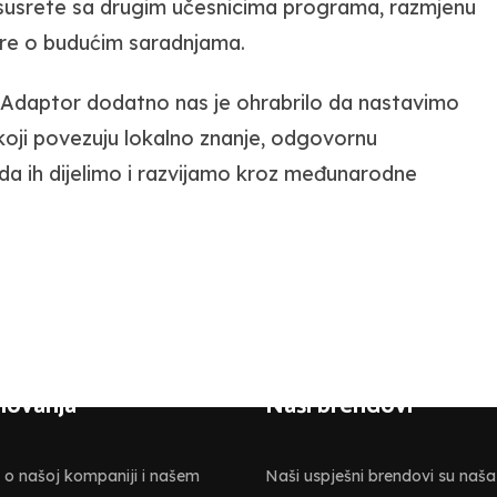
za susrete sa drugim učesnicima programa, razmjenu
vore o budućim saradnjama.
daptor dodatno nas je ohrabrilo da nastavimo
koji povezuju lokalno znanje, odgovornu
 da ih dijelimo i razvijamo kroz međunarodne
slovanja
Naši brendovi
e o našoj kompaniji i našem
Naši uspješni brendovi su naša