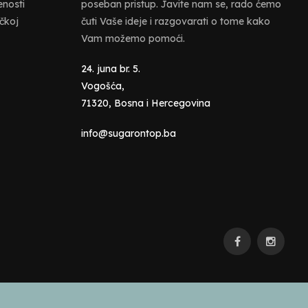
enosti
poseban pristup. Javite nam se, rado ćemo
ičkoj
čuti Vaše ideje i razgovarati o tome kako
Vam možemo pomoći.
24. juna br. 5.
Vogošća,
71320, Bosna i Hercegovina
info@sugarontop.ba