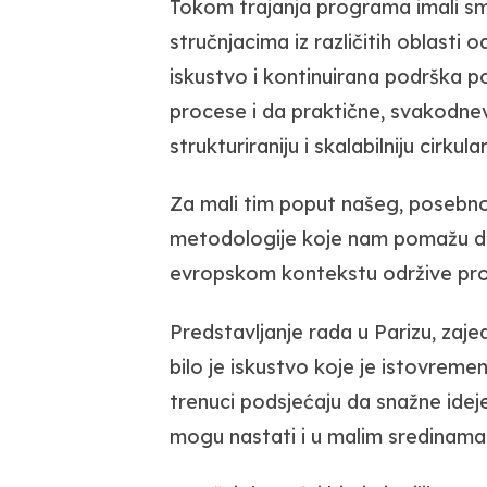
Tokom trajanja programa imali smo
stručnjacima iz različitih oblasti 
iskustvo i kontinuirana podrška p
procese i da praktične, svakodn
strukturiraniju i skalabilniju cirkula
Za mali tim poput našeg, posebno 
metodologije koje nam pomažu da 
evropskom kontekstu održive pro
Predstavljanje rada u Parizu, zaje
bilo je iskustvo koje je istovrem
trenuci podsjećaju da snažne ideje
mogu nastati i u malim sredinama