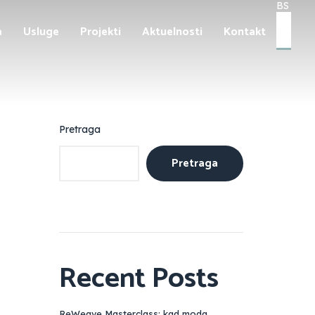
BS
BS
a
Usluge
Projekti
Aktuelnosti
Kontakt
EN
DE
Pretraga
Pretraga
Recent Posts
ReWeave Masterclass: kad moda