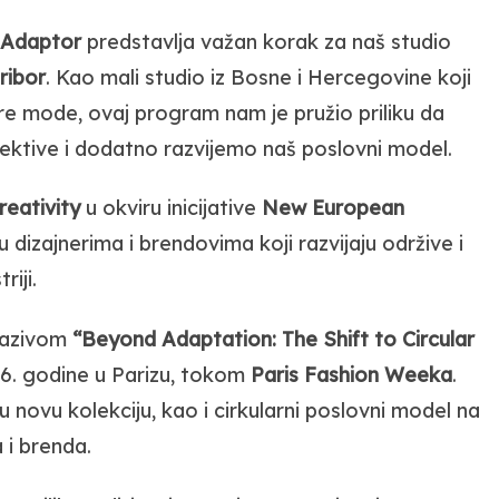
 Adaptor
predstavlja važan korak za naš studio
ribor
. Kao mali studio iz Bosne i Hercegovine koji
ore mode, ovaj program nam je pružio priliku da
ektive i dodatno razvijemo naš poslovni model.
reativity
u okviru inicijative
New European
u dizajnerima i brendovima koji razvijaju održive i
riji.
nazivom
“Beyond Adaptation: The Shift to Circular
26. godine u Parizu, tokom
Paris Fashion Weeka
.
u novu kolekciju, kao i cirkularni poslovni model na
 i brenda.