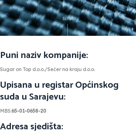
Scroll
Puni naziv kompanije:
Sugar on Top d.o.o./Sećer na kraju d.o.o.
Upisana u registar Općinskog
suda u Sarajevu:
MBS:
65-01-0658-20
Adresa sjedišta: