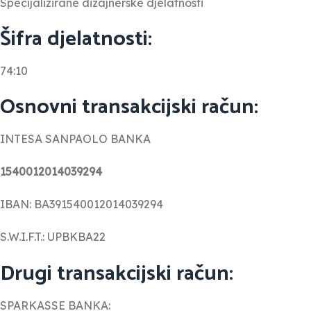
Specijalizirane dizajnerske djelatnosti
Šifra djelatnosti:
74:10
Osnovni transakcijski račun:
INTESA SANPAOLO BANKA
1540012014039294
IBAN: BA391540012014039294
S.W.I.F.T.: UPBKBA22
Drugi transakcijski račun:
SPARKASSE BANKA: