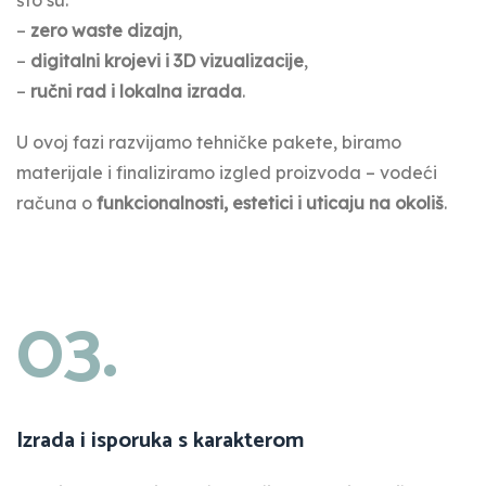
što su:
–
zero waste dizajn
,
–
digitalni krojevi i 3D vizualizacije
,
–
ručni rad i lokalna izrada
.
U ovoj fazi razvijamo tehničke pakete, biramo
materijale i finaliziramo izgled proizvoda – vodeći
računa o
funkcionalnosti, estetici i uticaju na okoliš
.
03.
Izrada i isporuka s karakterom